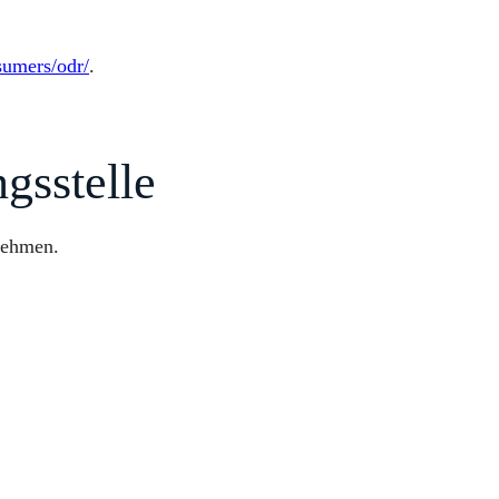
sumers/odr/
.
gs­stelle
unehmen.